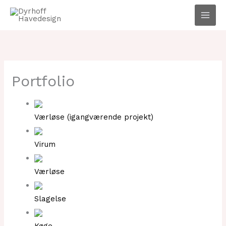
Gå
til
indholdet
Portfolio
Værløse (igangværende projekt)
Virum
Værløse
Slagelse